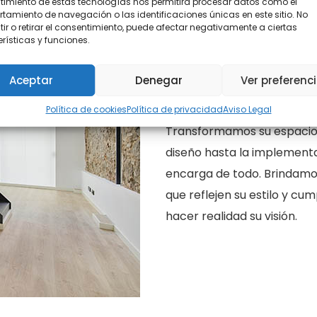
imiento de estas tecnologías nos permitirá procesar datos como el
amiento de navegación o las identificaciones únicas en este sitio. No
ir o retirar el consentimiento, puede afectar negativamente a ciertas
rísticas y funciones.
Aceptar
Denegar
Ver preferenc
Reformas Int
Política de cookies
Política de privacidad
Aviso Legal
Transformamos su espacio c
diseño hasta la implement
encarga de todo. Brindamo
que reflejen su estilo y c
hacer realidad su visión.