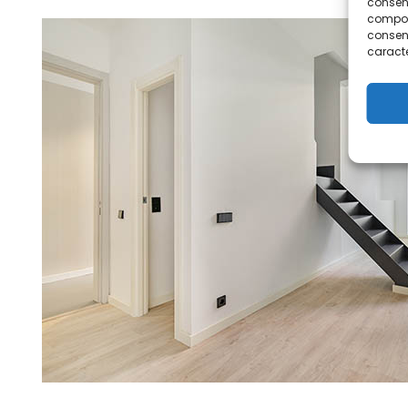
consent
comport
consent
caracte