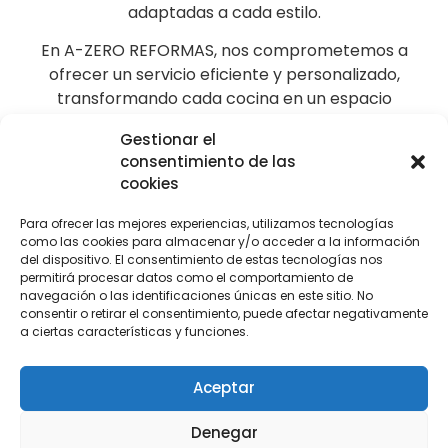
adaptadas a cada estilo.
En A-ZERO REFORMAS, nos comprometemos a
ofrecer un servicio eficiente y personalizado,
transformando cada cocina en un espacio
funcional, cómodo y diseñado para disfrutar al
Gestionar el
máximo del día a día.
consentimiento de las
cookies
Expertos en reformas de
Para ofrecer las mejores experiencias, utilizamos tecnologías
como las cookies para almacenar y/o acceder a la información
cocina Benicàssim
del dispositivo. El consentimiento de estas tecnologías nos
permitirá procesar datos como el comportamiento de
navegación o las identificaciones únicas en este sitio. No
consentir o retirar el consentimiento, puede afectar negativamente
a ciertas características y funciones.
Aceptar
Denegar