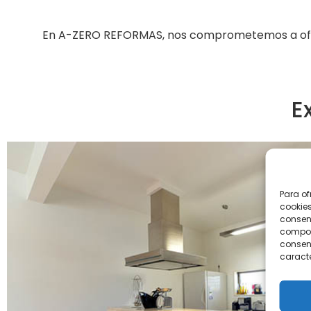
En A-ZERO REFORMAS, nos comprometemos a ofrece
E
Para of
cookies
consent
comport
consent
caracte