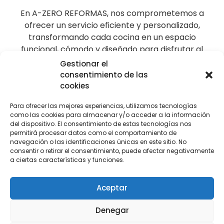
En A-ZERO REFORMAS, nos comprometemos a
ofrecer un servicio eficiente y personalizado,
transformando cada cocina en un espacio
funcional, cómodo y diseñado para disfrutar al
máximo del día a día.
Gestionar el
consentimiento de las
cookies
Expertos en reformas de
Para ofrecer las mejores experiencias, utilizamos tecnologías
cocina Onda
como las cookies para almacenar y/o acceder a la información
del dispositivo. El consentimiento de estas tecnologías nos
permitirá procesar datos como el comportamiento de
navegación o las identificaciones únicas en este sitio. No
consentir o retirar el consentimiento, puede afectar negativamente
a ciertas características y funciones.
Aceptar
Denegar